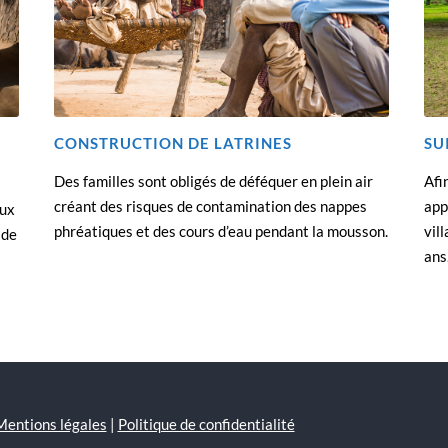
CONSTRUCTION DE LATRINES
SU
Des familles sont obligés de déféquer en plein air
Afi
créant des risques de contamination des nappes
app
aux
phréatiques et des cours d’eau pendant la mousson.
vil
 de
ans
Mentions légales
|
Politique de confidentialité